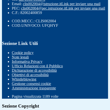
Email:
clis002004@istruzione.it
Link per inviare una mail
PEC:
clis002004@pec.istruzione.it
Link per inviare una mail
C.F.: 82002400859
COD.MECC.: CLIS002004
COD.UNIVOCO: UFQHYF
Sezione Link Utili
Cookie policy
Note legali
Informativa Privacy
Ufficio Relazioni con il Pubblico
Dichiarazione di accessibilità
Obiettivi di accessibilità
Whistleblowing
Gestione consensi cookie
Amministrazione trasparente
Pagina visualizzata
1189
volte
Sezione Copyright