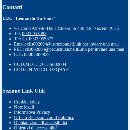
Contatti
I.I.S. "Leonardo Da Vinci"
via Carlo Alberto Dalla Chiesa nn 43b-43c Niscemi (CL)
Tel:
0933 953082
Tel:
fax 0933 955873
Email:
clis002004@istruzione.it
Link per inviare una mail
PEC:
clis002004@pec.istruzione.it
Link per inviare una mail
C.F.: 82002400859
COD.MECC.: CLIS002004
COD.UNIVOCO: UFQHYF
Sezione Link Utili
Cookie policy
Note legali
Informativa Privacy
Ufficio Relazioni con il Pubblico
Dichiarazione di accessibilità
Obiettivi di accessibilità