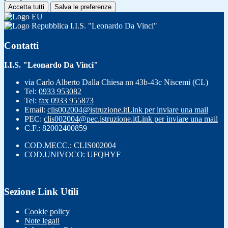
Accetta tutti
Salva le preferenze
I.I.S. "Leonardo Da Vinci"
Contatti
I.I.S. "Leonardo Da Vinci"
via Carlo Alberto Dalla Chiesa nn 43b-43c Niscemi (CL)
Tel:
0933 953082
Tel:
fax 0933 955873
Email:
clis002004@istruzione.it
Link per inviare una mail
PEC:
clis002004@pec.istruzione.it
Link per inviare una mail
C.F.: 82002400859
COD.MECC.: CLIS002004
COD.UNIVOCO: UFQHYF
Sezione Link Utili
Cookie policy
Note legali