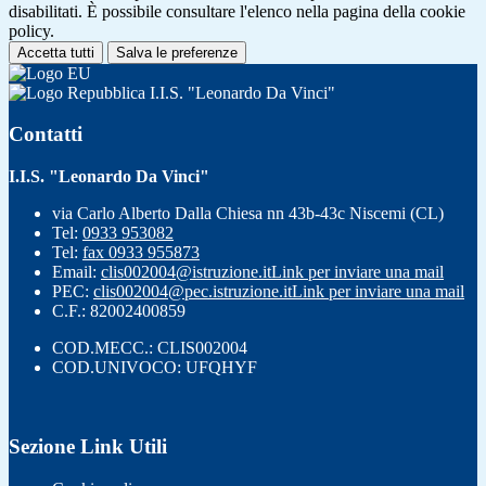
disabilitati. È possibile consultare l'elenco nella pagina della cookie
policy.
Accetta tutti
Salva le preferenze
I.I.S. "Leonardo Da Vinci"
Contatti
I.I.S. "Leonardo Da Vinci"
via Carlo Alberto Dalla Chiesa nn 43b-43c Niscemi (CL)
Tel:
0933 953082
Tel:
fax 0933 955873
Email:
clis002004@istruzione.it
Link per inviare una mail
PEC:
clis002004@pec.istruzione.it
Link per inviare una mail
C.F.: 82002400859
COD.MECC.: CLIS002004
COD.UNIVOCO: UFQHYF
Sezione Link Utili