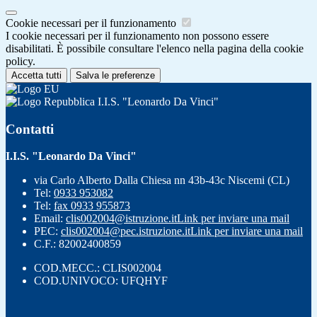
Cookie necessari per il funzionamento
I cookie necessari per il funzionamento non possono essere
disabilitati. È possibile consultare l'elenco nella pagina della cookie
policy.
Accetta tutti
Salva le preferenze
I.I.S. "Leonardo Da Vinci"
Contatti
I.I.S. "Leonardo Da Vinci"
via Carlo Alberto Dalla Chiesa nn 43b-43c Niscemi (CL)
Tel:
0933 953082
Tel:
fax 0933 955873
Email:
clis002004@istruzione.it
Link per inviare una mail
PEC:
clis002004@pec.istruzione.it
Link per inviare una mail
C.F.: 82002400859
COD.MECC.: CLIS002004
COD.UNIVOCO: UFQHYF