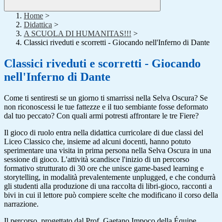
Home
>
Didattica
>
A SCUOLA DI HUMANITAS!!!
>
Classici riveduti e scorretti - Giocando nell'Inferno di Dante
Classici riveduti e scorretti - Giocando
nell'Inferno di Dante
Come ti sentiresti se un giorno ti smarrissi nella Selva Oscura? Se
non riconoscessi le tue fattezze e il tuo sembiante fosse deformato
dal tuo peccato? Con quali armi potresti affrontare le tre Fiere?
Il gioco di ruolo entra nella didattica curricolare di due classi del
Liceo Classico che, insieme ad alcuni docenti, hanno potuto
sperimentare una visita in prima persona nella Selva Oscura in una
sessione di gioco. L'attività scandisce l'inizio di un percorso
formativo strutturato di 30 ore che unisce game-based learning e
storytelling, in modalità prevalentemente unplugged, e che condurrà
gli studenti alla produzione di una raccolta di libri-gioco, racconti a
bivi in cui il lettore può compiere scelte che modificano il corso della
narrazione.
Il percorso, progettato dal Prof. Gaetano Impoco della Équipe