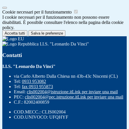
Cookie necessari per il funzionamento
I cookie necessari per il funzionamento non possono essere
disabilitati. È possibile consultare l'elenco nella pagina della cookie
policy.
Accetta tutti
Salva le preferenze
I.I.S. "Leonardo Da Vinci"
Contatti
I.I.S. "Leonardo Da Vinci"
via Carlo Alberto Dalla Chiesa nn 43b-43c Niscemi (CL)
Tel:
0933 953082
Tel:
fax 0933 955873
Email:
clis002004@istruzione.it
Link per inviare una mail
PEC:
clis002004@pec.istruzione.it
Link per inviare una mail
C.F.: 82002400859
COD.MECC.: CLIS002004
COD.UNIVOCO: UFQHYF