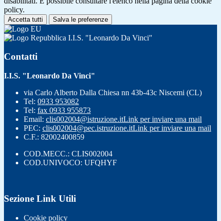
disabilitati. È possibile consultare l'elenco nella pagina della cookie
policy.
Accetta tutti
Salva le preferenze
I.I.S. "Leonardo Da Vinci"
Contatti
I.I.S. "Leonardo Da Vinci"
via Carlo Alberto Dalla Chiesa nn 43b-43c Niscemi (CL)
Tel:
0933 953082
Tel:
fax 0933 955873
Email:
clis002004@istruzione.it
Link per inviare una mail
PEC:
clis002004@pec.istruzione.it
Link per inviare una mail
C.F.: 82002400859
COD.MECC.: CLIS002004
COD.UNIVOCO: UFQHYF
Sezione Link Utili
Cookie policy