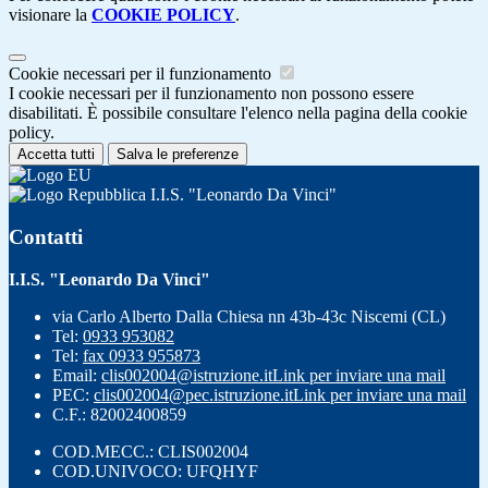
visionare la
COOKIE POLICY
.
Cookie necessari per il funzionamento
I cookie necessari per il funzionamento non possono essere
disabilitati. È possibile consultare l'elenco nella pagina della cookie
policy.
Accetta tutti
Salva le preferenze
I.I.S. "Leonardo Da Vinci"
Contatti
I.I.S. "Leonardo Da Vinci"
via Carlo Alberto Dalla Chiesa nn 43b-43c Niscemi (CL)
Tel:
0933 953082
Tel:
fax 0933 955873
Email:
clis002004@istruzione.it
Link per inviare una mail
PEC:
clis002004@pec.istruzione.it
Link per inviare una mail
C.F.: 82002400859
COD.MECC.: CLIS002004
COD.UNIVOCO: UFQHYF