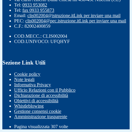
Tel:
0933 953082
Tel:
fax 0933 955873
Email:
clis002004@istruzione.it
Link per inviare una mail
PEC:
clis002004@pec.istruzione.it
Link per inviare una mail
C.F.: 82002400859
COD.MECC.: CLIS002004
COD.UNIVOCO: UFQHYF
Sezione Link Utili
Cookie policy
Note legali
Informativa Privacy
Ufficio Relazioni con il Pubblico
Dichiarazione di accessibilità
Obiettivi di accessibilità
Whistleblowing
Gestione consensi cookie
Amministrazione trasparente
Pagina visualizzata
307
volte