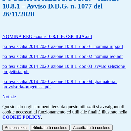
10.8.1 – Avviso D.D.G. n. 1077 del
26/11/2020
NOMINA REO azione 10.8.1. PO SICILIA.pdf
po-fesr-sicilia-2014-2020_azione-10-8-1_doc-01_nomina-rup.pdf
po-fesr-sicilia-2014-2020_azione-10-8-1_doc-02_nomina-reo.pdf
po-fesr-sicilia-2014-2020_azione-10-8-1_doc-03_avviso-selezione-
progettista.pdf
po-fesr-sicilia-2014-2020_azione-10-8-1_doc-04_graduatoria-
provvisoria-progettista.pdf
Notizie
Questo sito o gli strumenti terzi da questo utilizzati si avvalgono di
cookie necessari al funzionamento ed utili alle finalità illustrate nella
COOKIE POLICY
.
Personalizza
Rifiuta tutti
i cookies
Accetta tutti
i cookies