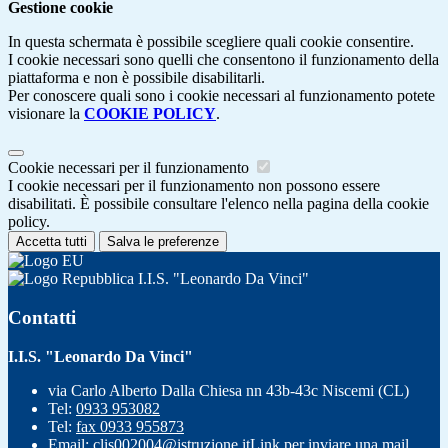
Gestione cookie
In questa schermata è possibile scegliere quali cookie consentire.
I cookie necessari sono quelli che consentono il funzionamento della
piattaforma e non è possibile disabilitarli.
Per conoscere quali sono i cookie necessari al funzionamento potete
visionare la
COOKIE POLICY
.
Cookie necessari per il funzionamento
I cookie necessari per il funzionamento non possono essere
disabilitati. È possibile consultare l'elenco nella pagina della cookie
policy.
Accetta tutti
Salva le preferenze
I.I.S. "Leonardo Da Vinci"
Contatti
I.I.S. "Leonardo Da Vinci"
via Carlo Alberto Dalla Chiesa nn 43b-43c Niscemi (CL)
Tel:
0933 953082
Tel:
fax 0933 955873
Email:
clis002004@istruzione.it
Link per inviare una mail