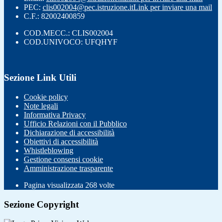
PEC:
clis002004@pec.istruzione.it
Link per inviare una mail
C.F.: 82002400859
COD.MECC.: CLIS002004
COD.UNIVOCO: UFQHYF
Sezione Link Utili
Cookie policy
Note legali
Informativa Privacy
Ufficio Relazioni con il Pubblico
Dichiarazione di accessibilità
Obiettivi di accessibilità
Whistleblowing
Gestione consensi cookie
Amministrazione trasparente
Pagina visualizzata
268
volte
Sezione Copyright