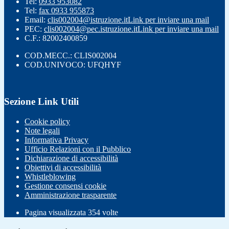
Tel:
0933 953082
Tel:
fax 0933 955873
Email:
clis002004@istruzione.it
Link per inviare una mail
PEC:
clis002004@pec.istruzione.it
Link per inviare una mail
C.F.: 82002400859
COD.MECC.: CLIS002004
COD.UNIVOCO: UFQHYF
Sezione Link Utili
Cookie policy
Note legali
Informativa Privacy
Ufficio Relazioni con il Pubblico
Dichiarazione di accessibilità
Obiettivi di accessibilità
Whistleblowing
Gestione consensi cookie
Amministrazione trasparente
Pagina visualizzata
354
volte