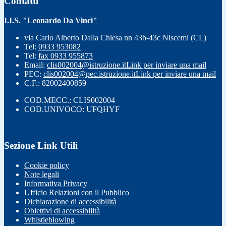
Contatti
I.I.S. "Leonardo Da Vinci"
via Carlo Alberto Dalla Chiesa nn 43b-43c Niscemi (CL)
Tel:
0933 953082
Tel:
fax 0933 955873
Email:
clis002004@istruzione.it
Link per inviare una mail
PEC:
clis002004@pec.istruzione.it
Link per inviare una mail
C.F.: 82002400859
COD.MECC.: CLIS002004
COD.UNIVOCO: UFQHYF
Sezione Link Utili
Cookie policy
Note legali
Informativa Privacy
Ufficio Relazioni con il Pubblico
Dichiarazione di accessibilità
Obiettivi di accessibilità
Whistleblowing