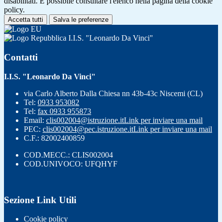
disabilitati. È possibile consultare l'elenco nella pagina della cookie
policy.
Accetta tutti
Salva le preferenze
I.I.S. "Leonardo Da Vinci"
Contatti
I.I.S. "Leonardo Da Vinci"
via Carlo Alberto Dalla Chiesa nn 43b-43c Niscemi (CL)
Tel:
0933 953082
Tel:
fax 0933 955873
Email:
clis002004@istruzione.it
Link per inviare una mail
PEC:
clis002004@pec.istruzione.it
Link per inviare una mail
C.F.: 82002400859
COD.MECC.: CLIS002004
COD.UNIVOCO: UFQHYF
Sezione Link Utili
Cookie policy